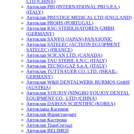
LTD (CHINA)
Автоклав PBI (INTERNATIONAL PBI S.P.A.)
(ITALY)
Автоклав PRESTIGE MEDICAL LTD (ENGLAND)
Автоклав PROHS (PORTUGAL)
Автоклав KSG STERILISATOREN GMBH
(GERMANY)
Автоклав SANYO (JAPAN) PANASONIC
Автоклав SATELEC (ACTEON EGUIPMENT
SATELEC) (FRANCE)
Автоклав SCICAN LTD. (CANADA)
Автоклав TAU STERIL S.N.C. (ITALY)
Автоклав TECNO-GAZ S.p.A. (ITALY)
Автоклав TUTTNAUER CO. LTD. (ISRAIL-
GERMANY)
Автоклав W&H DENTALWERK BURMOS GmbH
(AUSTRIA)
Автоклав YOUJOY (NINGBO YOUJOY DENTAL
EQUIPMENT CO., LTD) (CHINA)
Автоклав DAIHAN SCIENTIFIC (KOREA)
Автоклавы Касимов
Автоклав Фармстандарт
Автоклав Кастрома
Автоклав ТранСигнал
Автоклав BELIMED