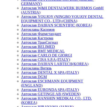
GERMANY)
Автоклав W&H DENTALWERK BURMOS GmbH
(AUSTRIA)
Автоклав YOUJOY (NINGBO YOUJOY DENTAL
EQUIPMENT CO., LTD) (CHINA)
Автоклав DAIHAN SCIENTIFIC (KOREA)
Автоклавы Касимов
Автоклав Фармстандарт
Автоклав Кастрома
Автоклав ТранСигнал
Автоклав BELIMED
Автоклав BMT MEDICAL
Автоклав CARLO DE GIORGI
Автоклав CISA S.P.A (ITALY)
Автоклав DAIHAN LABTECH(KOREA)
Автоклавы Витязь
Автоклав DENTAL X SPA (ITALY)
Автоклав DGM
Автоклав ESCHMANN EQUIPMENT
(ENGLAND)
Автоклав EURONDA SPA (ITALY)
Автоклав GETINGE AB (SWEDEN)
Автоклав HANSHIN MEDIKAL CO., LTD.
(KOREA)
Автоклав HIRAYAMA (JAPAN)