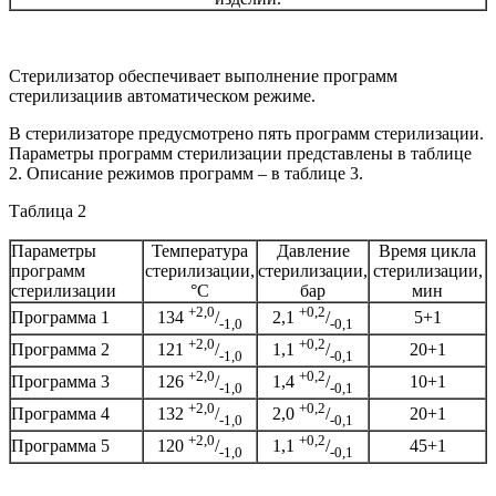
Стерилизатор обеспечивает выполнение программ
стерилизациив автоматическом режиме.
В стерилизаторе предусмотрено пять программ стерилизации.
Параметры программ стерилизации представлены в таблице
2. Описание режимов программ – в таблице 3.
Таблица 2
Параметры
Температура
Давление
Время цикла
программ
стерилизации,
стерилизации,
стерилизации,
стерилизации
°С
бар
мин
+2,0
+0,2
Программа 1
5+1
134
/
2,1
/
-1,0
-0,1
+2,0
+0,2
Программа 2
20+1
121
/
1,1
/
-1,0
-0,1
+2,0
+0,2
Программа 3
10+1
126
/
1,4
/
-1,0
-0,1
+2,0
+0,2
Программа 4
20+1
132
/
2,0
/
-1,0
-0,1
+2,0
+0,2
Программа 5
45+1
120
/
1,1
/
-1,0
-0,1