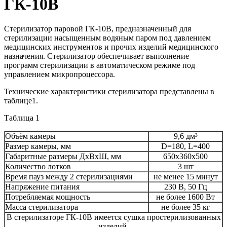
ГК-10В
Стерилизатор паровой ГК-10В, предназначенный для
стерилизации насыщенным водяным паром под давлением
медицинских инструментов и прочих изделий медицинского
назначения. Стерилизатор обеспечивает выполнение
программ стерилизации в автоматическом режиме под
управлением микропроцессора.
Технические характеристики стерилизатора представлены в
таблице1.
Таблица 1
Объём камеры
9,6 дм³
Размер камеры, мм
D=180, L=400
Габаритные размеры ДхВхШ, мм
650х360х500
Количество лотков
3 шт
Время пауз между 2 стерилизациями
не менее 15 минут
Напряжение питания
230 В, 50 Гц
Потребляемая мощность
не более 1600 Вт
Масса стерилизатора
не более 35 кг
В стерилизаторе ГК-10В имеется сушка простерилизованных
изделий.